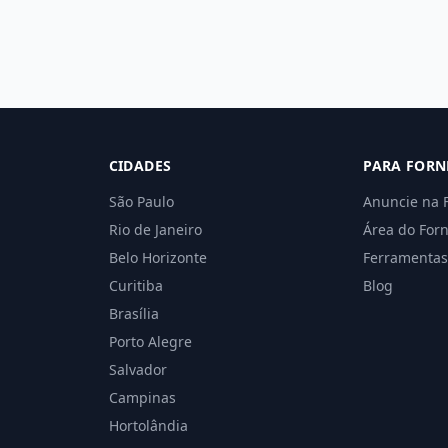
CIDADES
PARA FORN
São Paulo
Anuncie na 
Rio de Janeiro
Área do For
Belo Horizonte
Ferramentas
Curitiba
Blog
Brasília
Porto Alegre
Salvador
Campinas
Hortolândia