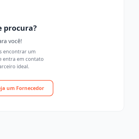
e procura?
ara você!
os encontrar um
e entra em contato
rceiro ideal.
eja um Fornecedor