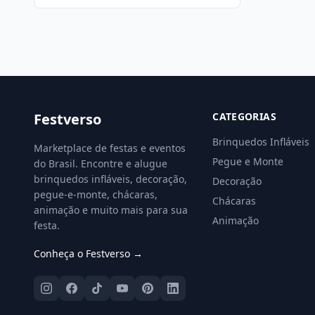
Festverso
CATEGORIAS
Brinquedos Infláveis
Marketplace de festas e eventos
Pegue e Monte
do Brasil. Encontre e alugue
brinquedos infláveis, decoração,
Decoração
pegue-e-monte, chácaras,
Chácaras
animação e muito mais para sua
Animação
festa.
Conheça o Festverso →