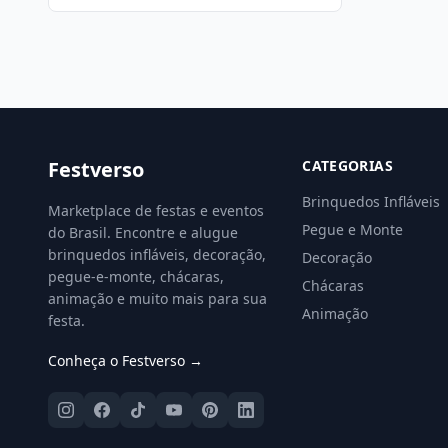
Festverso
CATEGORIAS
Brinquedos Infláveis
Marketplace de festas e eventos
Pegue e Monte
do Brasil. Encontre e alugue
brinquedos infláveis, decoração,
Decoração
pegue-e-monte, chácaras,
Chácaras
animação e muito mais para sua
Animação
festa.
Conheça o Festverso →