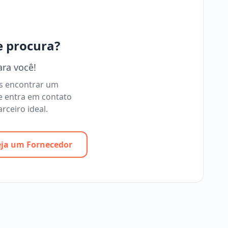
e procura?
ara você!
os encontrar um
e entra em contato
rceiro ideal.
eja um Fornecedor