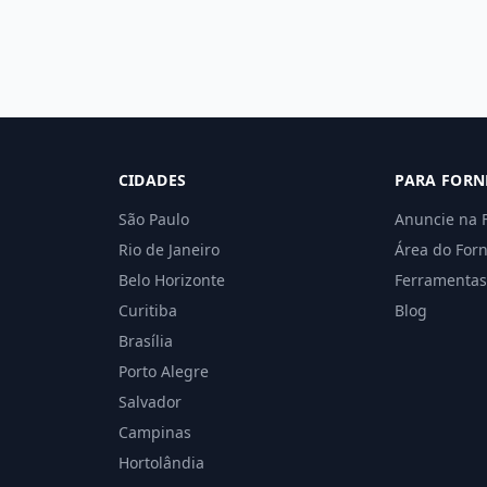
CIDADES
PARA FORN
São Paulo
Anuncie na 
Rio de Janeiro
Área do For
Belo Horizonte
Ferramentas
Curitiba
Blog
Brasília
Porto Alegre
Salvador
Campinas
Hortolândia